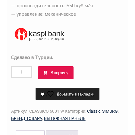
— производительность: 650 куб.м/ч
— управление: механическое
Сделано в Турции.
Количество
В корзину
товара
Вытяжка
SIMURG
Добавить в закладки
6001
W
Артикул:
CLASSICO 6001 W
Категории:
Classic
,
SIMURG
,
(белая)
БРЕНД ТОВАРА
,
ВЫТЯЖНАЯ ПАНЕЛЬ