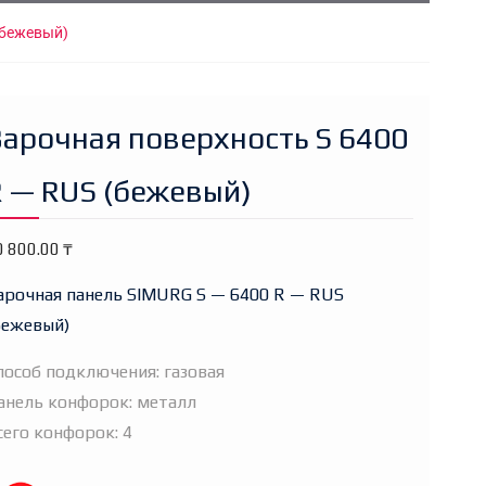
(бежевый)
Варочная поверхность S 6400
R — RUS (бежевый)
0 800.00
₸
арочная панель SIMURG S — 6400 R — RUS
бежевый)
пособ подключения: газовая
анель конфорок: металл
сего конфорок: 4