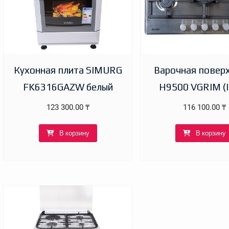
Кухонная плита SIMURG
Варочная повер
FK6316GAZW белый
H9500 VGRIM (
123 300.00
₸
116 100.00
₸
В корзину
В корзину