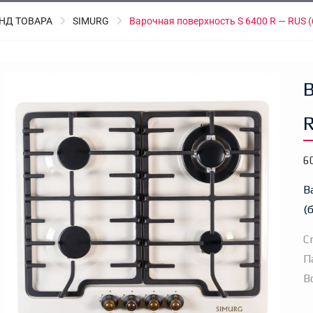
НД ТОВАРА
SIMURG
Варочная поверхность S 6400 R — RUS 
6
В
(
С
П
В