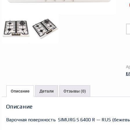
К
т
В
п
S
6
А
R
Б
-
R
(
Описание
Детали
Отзывы (0)
Описание
Варочная поверхность SIMURG S 6400 R — RUS (бежевы