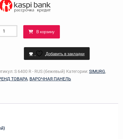
оличество
В корзину
овара
арочная
оверхность
Добавить в закладки
400
ртикул:
S 6400 R - RUS (бежевый)
Категории:
SIMURG
,
РЕНД ТОВАРА
,
ВАРОЧНАЯ ПАНЕЛЬ
US
бежевый)
й)