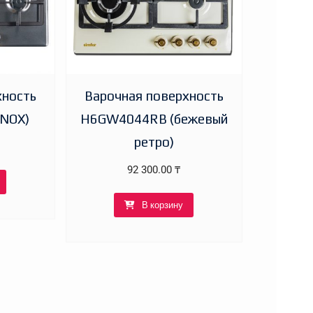
хность
Варочная поверхность
INOX)
H6GW4044RB (бежевый
ретро)
92 300.00
₸
В корзину