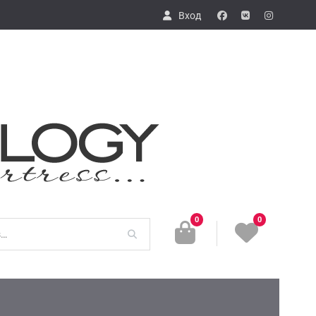
Вход
fb
vk
in
0
0