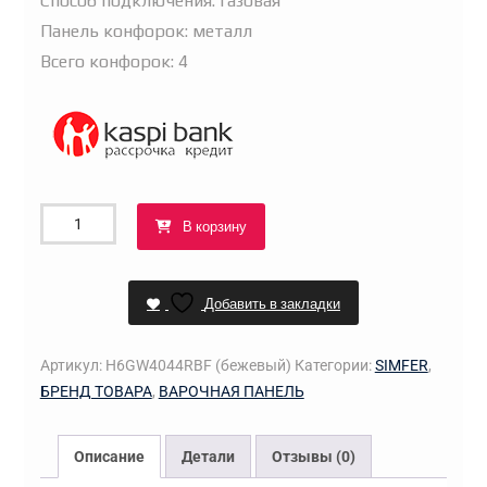
Способ подключения: газовая
Панель конфорок: металл
Всего конфорок: 4
Количество
В корзину
товара
Варочная
поверхность
Добавить в закладки
H6GW4044RBF
(бежевый
Артикул:
H6GW4044RBF (бежевый)
Категории:
SIMFER
,
ретро)
БРЕНД ТОВАРА
,
ВАРОЧНАЯ ПАНЕЛЬ
Описание
Детали
Отзывы (0)