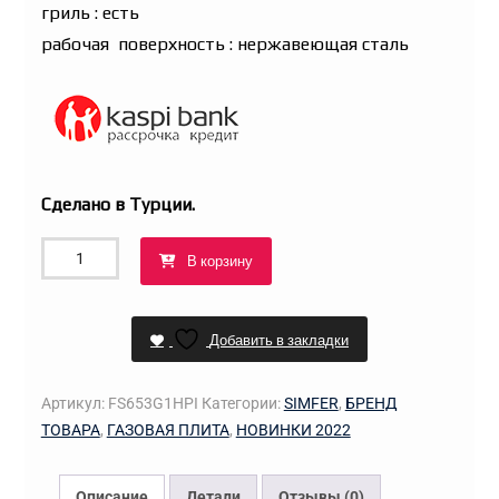
гриль : есть
рабочая поверхность : нержавеющая сталь
Сделано в Турции.
Количество
В корзину
товара
Кухонная
плита
Добавить в закладки
SIMFER
FS653G1HPI
Артикул:
FS653G1HPI
Категории:
SIMFER
,
БРЕНД
(нержавеющая
ТОВАРА
,
ГАЗОВАЯ ПЛИТА
,
НОВИНКИ 2022
сталь)
Описание
Детали
Отзывы (0)