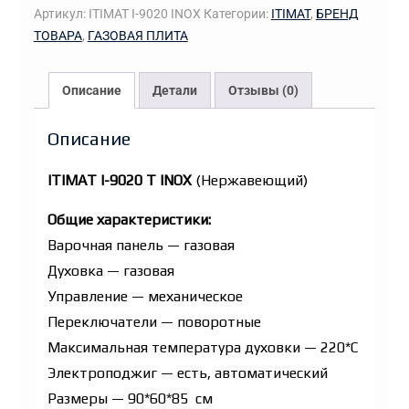
Артикул:
ITIMAT I-9020 INOX
Категории:
ITIMAT
,
БРЕНД
9020
ТОВАРА
,
ГАЗОВАЯ ПЛИТА
T
INOX
Описание
Детали
Отзывы (0)
Описание
ITIMAT I-9020 T INOX
(Нержавеющий)
Общие характеристики:
Варочная панель — газовая
Духовка — газовая
Управление — механическое
Переключатели — поворотные
Максимальная температура духовки — 220*С
Электроподжиг — есть, автоматический
Размеры — 90*60*85 см