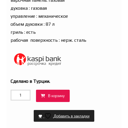
варочная панель: газовая
духовка : газовая
управление : механическое
объем духовки : 87 л
гриль : есть
рабочая поверхность : нерж. сталь
Сделано в Турции.
Количество
В корзину
товара
Кухонная
плита
Добавить в закладки
ITIMAT
I-