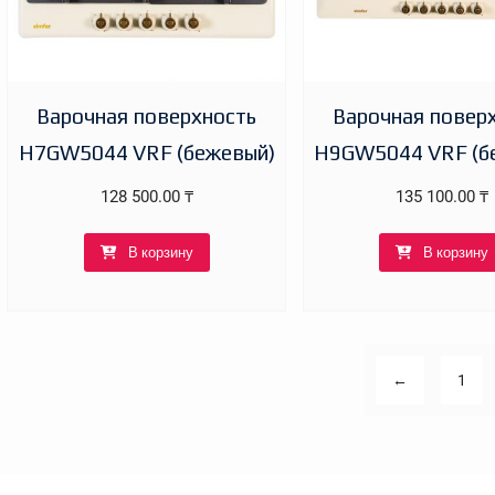
Варочная поверхность
Варочная повер
H7GW5044 VRF (бежевый)
H9GW5044 VRF (б
128 500.00
₸
135 100.00
₸
В корзину
В корзину
←
1