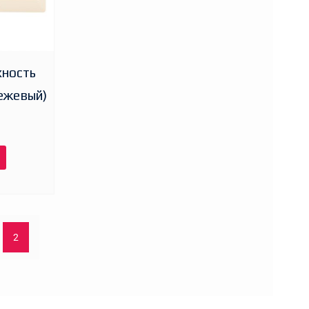
хность
ежевый)
2