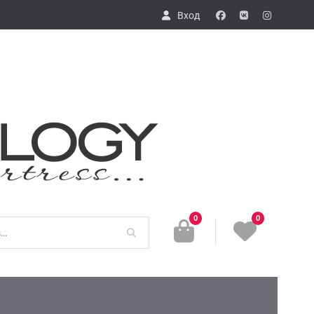
Вход
fb
vk
in
0
0