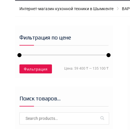
Интернет-магазин кухонной техники в Шымкенте
ВАР
Фильтрация по цене
Минимальна
Максимальн
Фильтрация
Цена:
59 400 ₸
—
135 100 ₸
цена
цена
Поиск товаров…
Search
for: